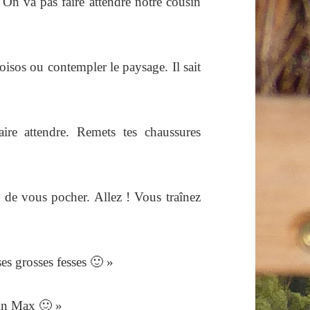
n va pas faire attendre notre cousin
oisos ou contempler le paysage. Il sait
re attendre. Remets tes chaussures
s de vous pocher. Allez ! Vous traînez
es grosses fesses 🙂 »
sin Max 🙂 »