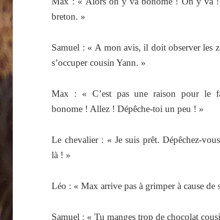
Max : « Alors on y va bonome ! On y va ! O
breton. »
Samuel : « A mon avis, il doit observer les z
s’occuper cousin Yann. »
Max : « C’est pas une raison pour le fai
bonome ! Allez ! Dépêche-toi un peu ! »
Le chevalier : « Je suis prêt. Dépêchez-vou
là ! »
Léo : « Max arrive pas à grimper à cause de s
Samuel : « Tu manges trop de chocolat cou