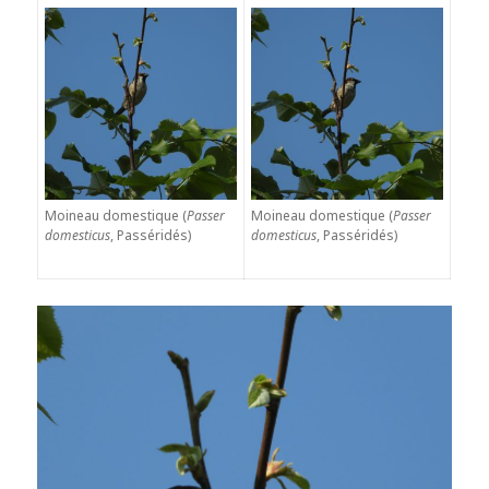
Moineau domestique (
Passer
Moineau domestique (
Passer
domesticus
, Passéridés)
domesticus
, Passéridés)