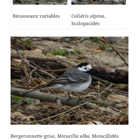
Bécasseaux variables
Calidris alpina
,
Scolopacidés
Bergeronnette grise,
Motacilla alba
, Motacillidés