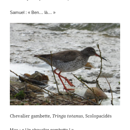
Samuel : « Ben… là… »
Chevalier gambette,
Tringa totanus
, Scolopacidés
Max : « Un chevalier gambette ! »