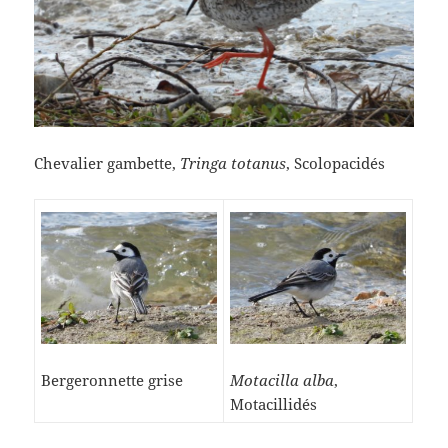
Chevalier gambette,
Tringa totanus
, Scolopacidés
Bergeronnette grise
Motacilla alba
,
Motacillidés