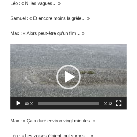
Léo : « Ni les vagues… »
Samuel : « Et encore moins la grêle… »
Max : « Alors peut-être qu’un film… »
Lecteur
vidéo
00:00
00:12
Max : « Ça a duré environ vingt minutes. »
Léo : « Les zoisos étaient tout surpris… »