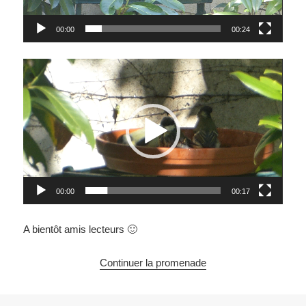
00:00
00:24
Lecteur
vidéo
00:00
00:17
A bientôt amis lecteurs 🙂
Continuer la promenade