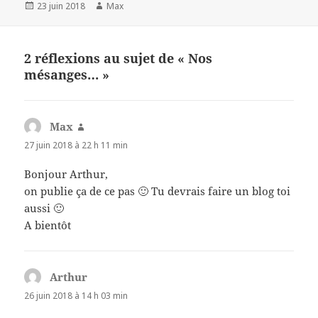
Publié
Auteur
23 juin 2018
Max
le
2 réflexions au sujet de « Nos
mésanges… »
Max
dit :
27 juin 2018 à 22 h 11 min
Bonjour Arthur,
on publie ça de ce pas 🙂 Tu devrais faire un blog toi
aussi 🙂
A bientôt
Arthur
dit :
26 juin 2018 à 14 h 03 min