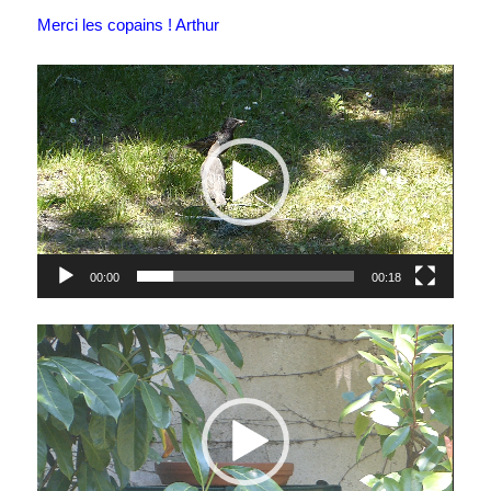
Merci les copains ! Arthur
Lecteur
vidéo
00:00
00:18
Lecteur
vidéo