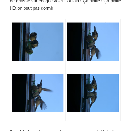
de graisse sur chaque volet ! Oulala ! Ça piaille ! Ça piaille
! Et on peut pas dormir !