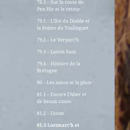
78.3 – Sur la route de
Pen Hir et le retour
79.1 – L’îlot du Diable et
la Pointe du Toulinguet
79.2 – Le Veryarc’h
79.3 – Lamm Saoz
79.4 – Histoire de la
Bretagne
80 – Les zoisos et la pluie
81.1 – Encore l’Aber et
de beaux zoisos
81.2 – Dinan
81.3 Lostmarc’h et