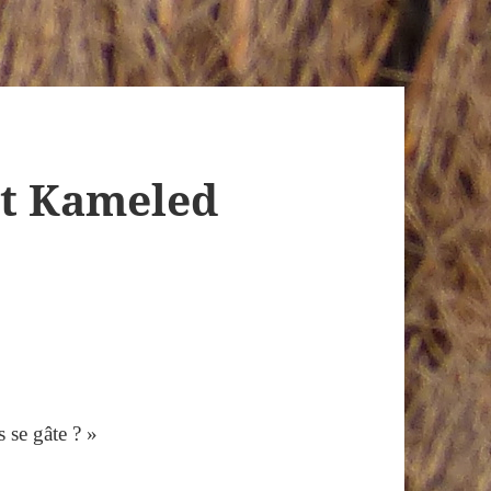
et Kameled
 se gâte ? »