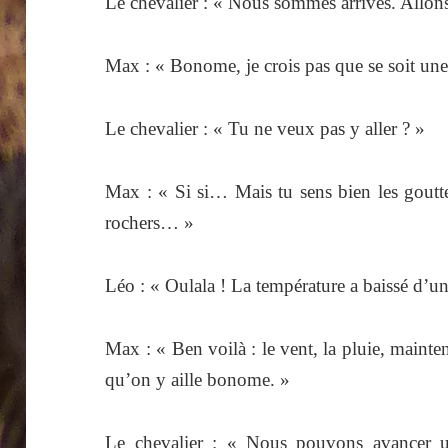
Le chevalier : « Nous sommes arrivés. Allon
Max : « Bonome, je crois pas que se soit un
Le chevalier : « Tu ne veux pas y aller ? »
Max : « Si si… Mais tu sens bien les gouttes
rochers… »
Léo : « Oulala ! La température a baissé d’un 
Max : « Ben voilà : le vent, la pluie, maint
qu’on y aille bonome. »
Le chevalier : « Nous pouvons avancer u