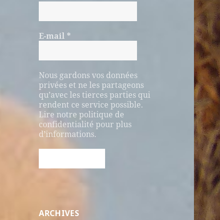
E-mail
*
Nous gardons vos données
privées et ne les partageons
qu’avec les tierces parties qui
rendent ce service possible.
Lire notre politique de
confidentialité pour plus
d’informations.
ARCHIVES