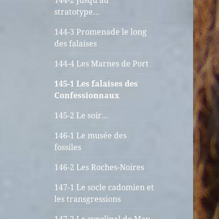
144-2 Jusqu’au
stratotype…
144-3 Promenade le long
des falaises
144-4 Les Marnes de Port
145-1 Les falaises des
Confessionnaux
145-2 Le soir…
146-1 Le musée des
fossiles
146-2 Les Roches-Noires
147-1 Le socle cadomien et
les transgressions