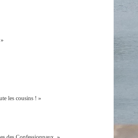
 »
te les cousins ! »
ises des Confessionnaux. »