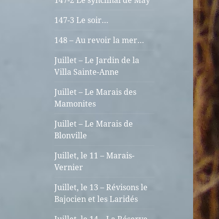
147-2 Le synclinal de May
147-3 Le soir…
148 – Au revoir la mer…
Juillet – Le Jardin de la
Villa Sainte-Anne
Juillet – Le Marais des
Mamonites
Juillet – Le Marais de
Blonville
Juillet, le 11 – Marais-
Vernier
Juillet, le 13 – Révisons le
Bajocien et les Laridés