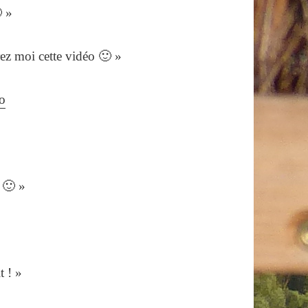
 »
ez moi cette vidéo 🙂 »
o
 🙂 »
t ! »