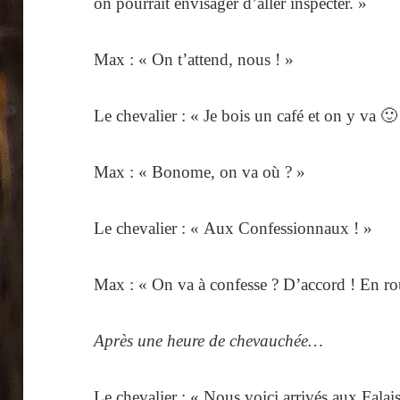
on pourrait envisager d’aller inspecter. »
Max : « On t’attend, nous ! »
Le chevalier : « Je bois un café et on y va 🙂
Max : « Bonome, on va où ? »
Le chevalier : « Aux Confessionnaux ! »
Max : « On va à confesse ? D’accord ! En rou
Après une heure de chevauchée…
Le chevalier : « Nous voici arrivés aux Fala