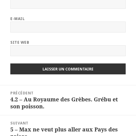
E-MAIL
SITE WEB
Navigation
PRÉCÉDENT
de
4.2 – Au Royaume des Grèbes. Grébu et
Article
l’article
son poisson.
précédent :
SUIVANT
5 – Max ne veut plus aller aux Pays des
Article