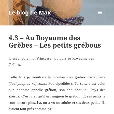
Le blog de Max
MENU
ET
WIDGETS
4.3 – Au Royaume des
Grèbes – Les petits grébous
C’est encore moi Princesse, toujours au Royaume des
Grèbes.
Cette fois je voudrais te montrer des grèbes castagneux
(
Tachybaptus ruficollis
, Podicipédidés). Tu sais, c’est celui
que bonome appelle grébou, son chouchou du Pays des
Zoisos. C’est vrai qu’il est mignon le grébou. Et ses petits le
sont encore plus. Là, on a vu un adulte et ses deux petits. Ils
étaient tout près comme ça.