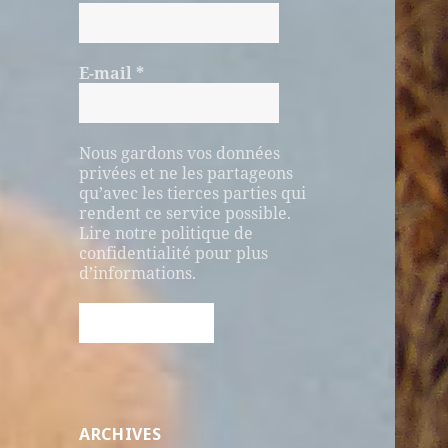
E-mail
*
Nous gardons vos données
privées et ne les partageons
qu’avec les tierces parties qui
rendent ce service possible.
Lire notre politique de
confidentialité pour plus
d’informations.
ARCHIVES