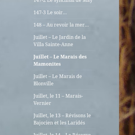
147-2 Le synclinal de May
147-3 Le soir…
148 – Au revoir la mer…
Juillet – Le Jardin de la
Villa Sainte-Anne
Juillet – Le Marais des
Mamonites
Juillet – Le Marais de
Blonville
Juillet, le 11 – Marais-
Vernier
Juillet, le 13 – Révisons le
Bajocien et les Laridés