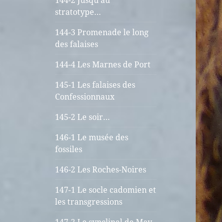
144-2 Jusqu’au
stratotype…
144-3 Promenade le long
des falaises
144-4 Les Marnes de Port
145-1 Les falaises des
Confessionnaux
145-2 Le soir…
146-1 Le musée des
fossiles
146-2 Les Roches-Noires
147-1 Le socle cadomien et
les transgressions