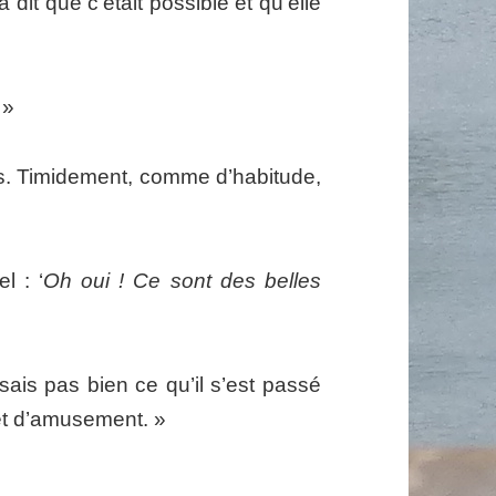
a dit que c’était possible et qu’elle
 »
es. Timidement, comme d’habitude,
l : ‘
Oh oui ! Ce sont des belles
ais pas bien ce qu’il s’est passé
 et d’amusement. »