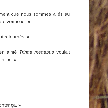
ment que nous sommes allés au
re venue ici. »
t retournés. »
ien aimé
Tringa megapus
voulait
onites. »
»
nter ça. »