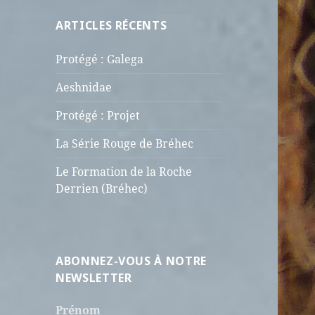
ARTICLES RÉCENTS
Protégé : Galega
Aeshnidae
Protégé : Projet
La Série Rouge de Bréhec
Le Formation de la Roche
Derrien (Bréhec)
ABONNEZ-VOUS À NOTRE
NEWSLETTER
Prénom