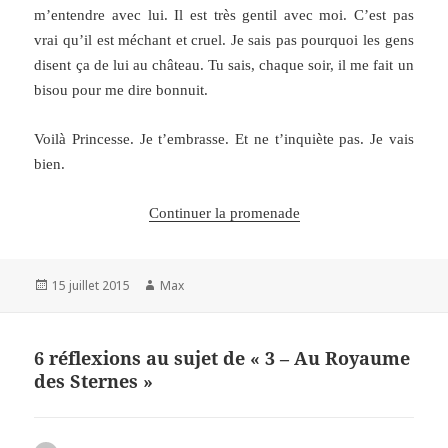
m’entendre avec lui. Il est très gentil avec moi. C’est pas
vrai qu’il est méchant et cruel. Je sais pas pourquoi les gens
disent ça de lui au château. Tu sais, chaque soir, il me fait un
bisou pour me dire bonnuit.
Voilà Princesse. Je t’embrasse. Et ne t’inquiète pas. Je vais
bien.
Continuer la promenade
Publié
Auteur
15 juillet 2015
Max
le
6 réflexions au sujet de « 3 – Au Royaume
des Sternes »