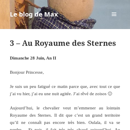
Le blog de Max
MENU
ET
WIDGETS
3 – Au Royaume des Sternes
Dimanche 28 Juin, An II
Bonjour Princesse,
Je suis un peu fatigué ce matin parce que, avec tout ce que
j’ai vu hier, j’ai eu une nuit agitée. J’ai rêvé de zoisos 🙂
Aujourd’hui, le chevalier veut m’emmener au lointain
Royaume des Sternes. Il dit que c’est un grand territoire
qu’il ne connaît pas encore très bien. Oulala, il va se
perdre… Et puis, il fait très très chaud aujourd’hui. Au