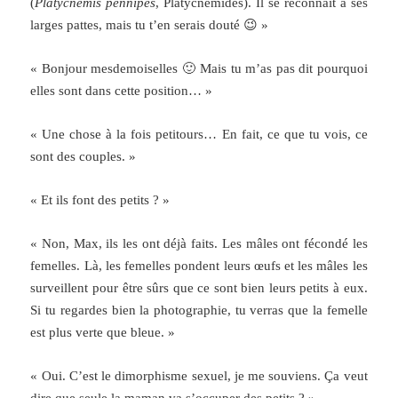
(
Platycnemis pennipes
, Platycnémidés). Il se reconnaît à ses
larges pattes, mais tu t’en serais douté 😉 »
« Bonjour mesdemoiselles 🙂 Mais tu m’as pas dit pourquoi
elles sont dans cette position… »
« Une chose à la fois petitours… En fait, ce que tu vois, ce
sont des couples. »
« Et ils font des petits ? »
« Non, Max, ils les ont déjà faits. Les mâles ont fécondé les
femelles. Là, les femelles pondent leurs œufs et les mâles les
surveillent pour être sûrs que ce sont bien leurs petits à eux.
Si tu regardes bien la photographie, tu verras que la femelle
est plus verte que bleue. »
« Oui. C’est le dimorphisme sexuel, je me souviens. Ça veut
dire que seule la maman va s’occuper des petits ? »