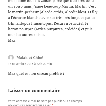
moi j’aime tous les zoisos parce que c’est très beau
un zoiso mais j’aime beaucoup Martin. Martin, c’est
le martin-pêcheur (Alcedo atthis, Alcédinidés). Et il y
a l’échasse blanche avec ses très très longues pattes
(Himantopus himantopus, Récurvirostridés), le
héron pourpré (Ardea purpurea, ardéidés) et puis
tous les autres zoisos.
Max.
Malak et Chloé
dit :
14 novembre 2015 à 22 h 00 min
Max quel est ton oiseau préféré ?
Laisser un commentaire
Votre adresse e-mail ne sera pas publiée.
Les champs
obligatoires sont indiqués avec
*