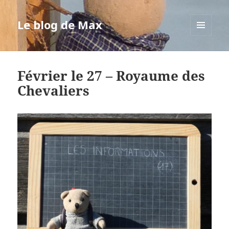
Le blog de Max
MENU
ET
WIDGETS
Février le 27 – Royaume des
Chevaliers