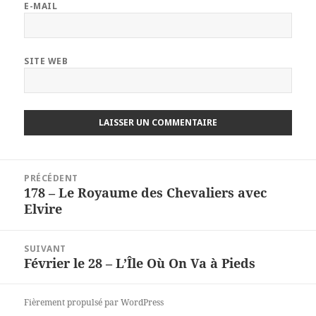
E-MAIL
SITE WEB
Navigation
PRÉCÉDENT
de
178 – Le Royaume des Chevaliers avec
Article
l’article
Elvire
précédent :
SUIVANT
Février le 28 – L’Île Où On Va à Pieds
Article
suivant :
Fièrement propulsé par WordPress