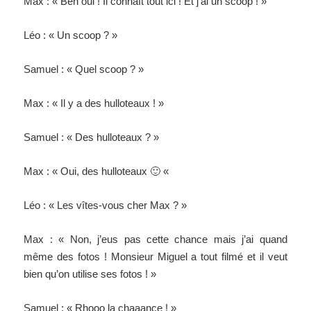
Max : « Ben oui ! Il connaît tout ici ! Et j’ai un scoop ! »
Léo : « Un scoop ? »
Samuel : « Quel scoop ? »
Max : « Il y a des hulloteaux ! »
Samuel : « Des hulloteaux ? »
Max : « Oui, des hulloteaux 🙂 «
Léo : « Les vîtes-vous cher Max ? »
Max : « Non, j’eus pas cette chance mais j’ai quand
même des fotos ! Monsieur Miguel a tout filmé et il veut
bien qu’on utilise ses fotos ! »
Samuel : « Rhooo la chaaance ! »