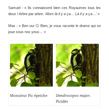
Samuel : « Ils connaissent bien ces Royaumes tous les
deux ! Arbre par arbre. ‘
Alors là il y a ça… Là il y a ça
…' »
Max : « Ben oui 🙂 Bien, je vous raconte le drame qui se
joue sous nos yeux… »
Monsieur Pic épeiche
Dendrocopos major
,
Picidés