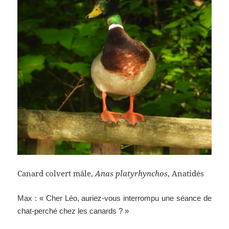
Canard colvert mâle,
Anas platyrhynchos
, Anatidés
Max : « Cher Léo, auriez-vous interrompu une séance de
chat-perché chez les canards ? »